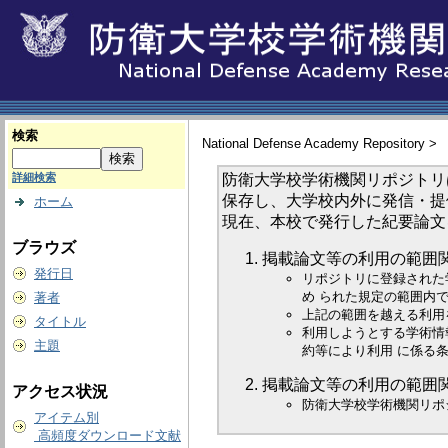
検索
National Defense Academy Repository >
防衛大学校学術機関リポジトリ
詳細検索
保存し、大学校内外に発信・提
ホーム
現在、本校で発行した紀要論文
ブラウズ
掲載論文等の利用の範囲
発行日
リポジトリに登録された
め られた規定の範囲内
著者
上記の範囲を越える利用
タイトル
利用しようとする学術情
主題
約等により利用 に係る
掲載論文等の利用の範囲
アクセス状況
防衛大学校学術機関リポ
アイテム別
高頻度ダウンロード文献