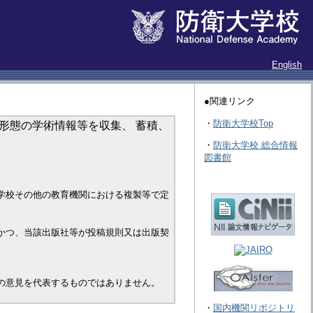
English
●関連リンク
・
防衛大学校Top
形態の学術情報等を収集、 蓄積、
・
防衛大学校 総合情報
図書館
学校その他の教育機関における複製等で定
かつ、当該出版社等が投稿規則又は出版契
の意見を代表するものではありません。
・
国内機関リポジトリ